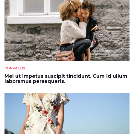
CONVALLIS
Mel ut impetus suscipit tincidunt. Cum id ullum
laboramus persequeris.