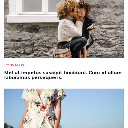
CONVALLIS
Mel ut impetus suscipit tincidunt. Cum id ullum
laboramus persequeris.